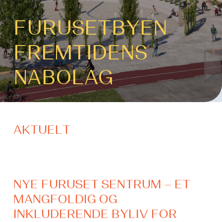
FURUSETBYEN
FREMTIDENS
NABOLAG
AKTUELT
NYE FURUSET SENTRUM – ET
MANGFOLDIG OG
INKLUDERENDE BYLIV FOR